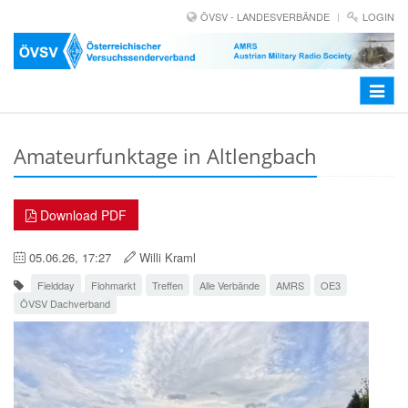
ÖVSV - LANDESVERBÄNDE
LOGIN
Toggle
navigat
Amateurfunktage in Altlengbach
Download PDF
05.06.26, 17:27
Willi Kraml
Fieldday
Flohmarkt
Treffen
Alle Verbände
AMRS
OE3
ÖVSV Dachverband