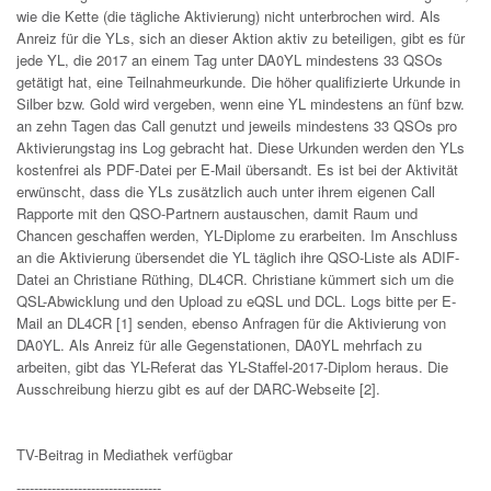
wie die Kette (die tägliche Aktivierung) nicht unterbrochen wird. Als
Anreiz für die YLs, sich an dieser Aktion aktiv zu beteiligen, gibt es für
jede YL, die 2017 an einem Tag unter DA0YL mindestens 33 QSOs
getätigt hat, eine Teilnahmeurkunde. Die höher qualifizierte Urkunde in
Silber bzw. Gold wird vergeben, wenn eine YL mindestens an fünf bzw.
an zehn Tagen das Call genutzt und jeweils mindestens 33 QSOs pro
Aktivierungstag ins Log gebracht hat. Diese Urkunden werden den YLs
kostenfrei als PDF-Datei per E-Mail übersandt. Es ist bei der Aktivität
erwünscht, dass die YLs zusätzlich auch unter ihrem eigenen Call
Rapporte mit den QSO-Partnern austauschen, damit Raum und
Chancen geschaffen werden, YL-Diplome zu erarbeiten. Im Anschluss
an die Aktivierung übersendet die YL täglich ihre QSO-Liste als ADIF-
Datei an Christiane Rüthing, DL4CR. Christiane kümmert sich um die
QSL-Abwicklung und den Upload zu eQSL und DCL. Logs bitte per E-
Mail an DL4CR [1] senden, ebenso Anfragen für die Aktivierung von
DA0YL. Als Anreiz für alle Gegenstationen, DA0YL mehrfach zu
arbeiten, gibt das YL-Referat das YL-Staffel-2017-Diplom heraus. Die
Ausschreibung hierzu gibt es auf der DARC-Webseite [2].
TV-Beitrag in Mediathek verfügbar
---------------------------------