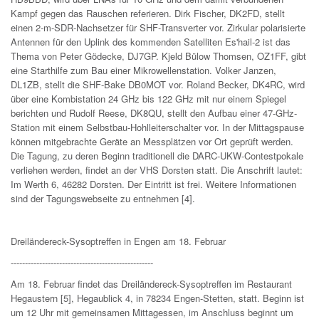
Kampf gegen das Rauschen referieren. Dirk Fischer, DK2FD, stellt
einen 2-m-SDR-Nachsetzer für SHF-Transverter vor. Zirkular polarisierte
Antennen für den Uplink des kommenden Satelliten Es'hail-2 ist das
Thema von Peter Gödecke, DJ7GP. Kjeld Bülow Thomsen, OZ1FF, gibt
eine Starthilfe zum Bau einer Mikrowellenstation. Volker Janzen,
DL1ZB, stellt die SHF-Bake DB0MOT vor. Roland Becker, DK4RC, wird
über eine Kombistation 24 GHz bis 122 GHz mit nur einem Spiegel
berichten und Rudolf Reese, DK8QU, stellt den Aufbau einer 47-GHz-
Station mit einem Selbstbau-Hohlleiterschalter vor. In der Mittagspause
können mitgebrachte Geräte an Messplätzen vor Ort geprüft werden.
Die Tagung, zu deren Beginn traditionell die DARC-UKW-Contestpokale
verliehen werden, findet an der VHS Dorsten statt. Die Anschrift lautet:
Im Werth 6, 46282 Dorsten. Der Eintritt ist frei. Weitere Informationen
sind der Tagungswebseite zu entnehmen [4].
Dreiländereck-Sysoptreffen in Engen am 18. Februar
--------------------------------------------------
Am 18. Februar findet das Dreiländereck-Sysoptreffen im Restaurant
Hegaustern [5], Hegaublick 4, in 78234 Engen-Stetten, statt. Beginn ist
um 12 Uhr mit gemeinsamen Mittagessen, im Anschluss beginnt um