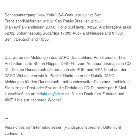
Sonnenuntergang: New York/USA-Ostküste 22:12; San
Francisco/Kalifornien 01:32; Sao Paulo/Brasilien 21:55;
Stanley/Falklandinseln 23:50; Honolulu/Hawaii 04:22; Anchorage/Alaska
02:02; Johannesburg/Südafrika 17:00; Auckland/Neuseeland 07:33;
Berlin/Deutschland 15:50.
Das waren die Meldungen des DARC-Deutschland-Rundspruchs. Die
Redaktion hatte Stefan Hüpper, DH5FFL, vom Amateurfunkmagazin CQ
DL. Diesen Rundspruch gibt es auch als PDF- und MP3-Datei auf der
DARC-Webseite sowie in Packet Radio unter der Rubrik DARC.
Meldungen für den Rundspruch - mit bundesweiter Relevanz - schicken
Sie bitte per Post oder Fax an die Redaktion CQ DL sowie per E-Mail
ausschließlich an
redaktion@darc.de
. Vielen Dank fürs Zuhören und
AWDH bis zur nächsten Woche!
---
Verzeichnis der Internetadressen (Rundspruchsprecher: Bitte nicht
vorlesen!):