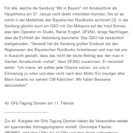
Für alle, welche die Sendung "Wir in Bayern" mit Amateurfunk als
Hauptthema am 27. Januar nicht direkt miterleben konnten: Sie ist ab
sofort in der Mediathek des Bayerischen Rundfunks archiviert [3]. In der
Sendung glückte auch ein QSO mit Ost-Malaysia auf der Insel Borneo,
was dem Operator im Studio, Rainer Englert, DF2NU, einige Nachfragen
über die Echtheit der Verbindung bescherte. Das QSO hat tatsächlich
stattgefunden. "Generell hat die Sendung großen Eindruck bei den
Regisseuren des Bayerischen Rundfunks hinterlassen und man hat uns
in Aussicht gestellt, dass das nicht der letzte Beitrag war, den man in
Sachen 'Amateurfunk' vorhat", fasst DF2NU zusammen. Er resümiert
weiter: "Ich meine, wir sollten jede Chance nutzen, um uns in
Erinnerung zu rufen und eben nicht nach dem Motto 'Ein trauriger alter
Mann kauerte vor seinem CW-Kästchen': Wir haben Besseres
darzustellen!"
40. GHz-Tagung Dorsten am 11. Februar
-------------------------------------
Zur 40. Ausgabe der GHz-Tagung Dorsten haben die Veranstalter wieder
ein spannendes Vortragsprogramm erstellt. Dominique Fässler,
HB9BBD, wird über LNAs für 10 GHz und dem damit verbundenen