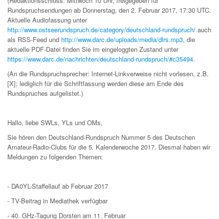
(Redaktionsschluss: Mittwoch 10 Uhr, freigegeben für
Rundspruchsendungen ab Donnerstag, den 2. Februar 2017, 17:30 UTC.
Aktuelle Audiofassung unter
http://www.ostseerundspruch.de/category/deutschland-rundspruch/
auch
als RSS-Feed und
http://www.darc.de/uploads/media/dlrs.mp3
, die
aktuelle PDF-Datei finden Sie im eingeloggten Zustand unter
https://www.darc.de/nachrichten/deutschland-rundspruch/#c35494
.
(An die Rundspruchsprecher: Internet-Linkverweise nicht vorlesen, z.B.
[X]; lediglich für die Schriftfassung werden diese am Ende des
Rundspruches aufgelistet.)
Hallo, liebe SWLs, YLs und OMs,
Sie hören den Deutschland-Rundspruch Nummer 5 des Deutschen
Amateur-Radio-Clubs für die 5. Kalenderwoche 2017. Diesmal haben wir
Meldungen zu folgenden Themen:
- DA0YL-Staffellauf ab Februar 2017
- TV-Beitrag in Mediathek verfügbar
- 40. GHz-Tagung Dorsten am 11. Februar