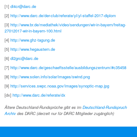
[1]
dl4cr@darc.de
[2]
http://www.darc.de/der-club/referate/yl/yl-staffel-2017-diplom
[3]
http://www.br.de/mediathek/video/sendungen/wir-in-bayern/freitag-
27012017-wir-in-bayern-100.html
[4]
http://www.ghz-tagung.de
[5]
http://www.hegaustern.de
[6]
dl2grc@darc.de
[7]
http://www.darc.de/geschaeftsstelle/ausbildungszentrum/#c35458
[8]
http://www.solen.info/solar/images/swind.png
[9]
http://services.swpc.noaa.gov/images/synoptic-map.jpg
[dx]
http://www.darc.de/referate/dx
Ältere Deutschland-Rundsprüche gibt es im
Deutschland-Rundspruch
Archiv
des DARC (derzeit nur für DARC Mitglieder zugänglich)