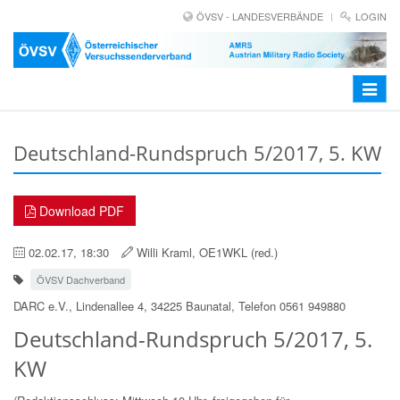
ÖVSV - LANDESVERBÄNDE
LOGIN
Toggle
navigat
Deutschland-Rundspruch 5/2017, 5. KW
Download PDF
02.02.17, 18:30
Willi Kraml, OE1WKL (red.)
ÖVSV Dachverband
DARC e.V., Lindenallee 4, 34225 Baunatal, Telefon 0561 949880
Deutschland-Rundspruch 5/2017, 5.
KW