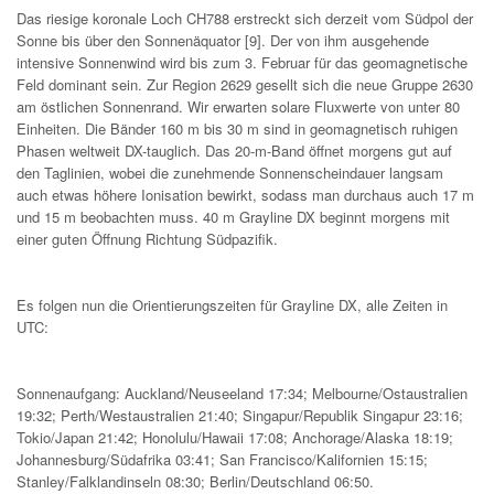
Das riesige koronale Loch CH788 erstreckt sich derzeit vom Südpol der
Sonne bis über den Sonnenäquator [9]. Der von ihm ausgehende
intensive Sonnenwind wird bis zum 3. Februar für das geomagnetische
Feld dominant sein. Zur Region 2629 gesellt sich die neue Gruppe 2630
am östlichen Sonnenrand. Wir erwarten solare Fluxwerte von unter 80
Einheiten. Die Bänder 160 m bis 30 m sind in geomagnetisch ruhigen
Phasen weltweit DX-tauglich. Das 20-m-Band öffnet morgens gut auf
den Taglinien, wobei die zunehmende Sonnenscheindauer langsam
auch etwas höhere Ionisation bewirkt, sodass man durchaus auch 17 m
und 15 m beobachten muss. 40 m Grayline DX beginnt morgens mit
einer guten Öffnung Richtung Südpazifik.
Es folgen nun die Orientierungszeiten für Grayline DX, alle Zeiten in
UTC:
Sonnenaufgang: Auckland/Neuseeland 17:34; Melbourne/Ostaustralien
19:32; Perth/Westaustralien 21:40; Singapur/Republik Singapur 23:16;
Tokio/Japan 21:42; Honolulu/Hawaii 17:08; Anchorage/Alaska 18:19;
Johannesburg/Südafrika 03:41; San Francisco/Kalifornien 15:15;
Stanley/Falklandinseln 08:30; Berlin/Deutschland 06:50.