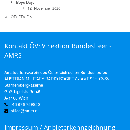
Boys Day:
12. November 2026
73, OE3FTA Flo
Kontakt ÖVSV Sektion Bundesheer -
AMRS
Amateurfunkverein des Österreichischen Bundesheeres -
AUSTRIAN MILITARY RADIO SOCIETY - AMRS im ÖVSV
Starhembergkaserne
Gußriegelstraße 45
A-1100 Wien
+43 676 7899301
office@amrs.at
Impressum / Anbieterkennzeichnung